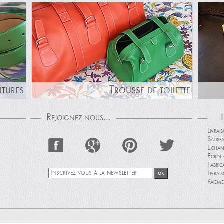
ntures
Trousse de toilette
Rejoignez nous...
Livrai
Satisf
Echan
Ecrin 
Fabric
Livrai
Paieme