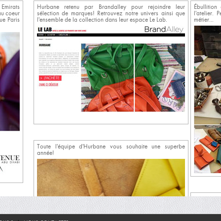
 Emirats
Hurbane retenu par Brandalley pour rejoindre leur
Ébullitio
au coeur
sélection de marques! Retrouvez notre univers ainsi que
l'atelier.
ue Paris
l'ensemble de la collection dans leur espace Le Lab.
métier...
Toute l'équipe d'Hurbane vous souhaite une superbe
année!
Hurbane dé
t de nos
visite à la