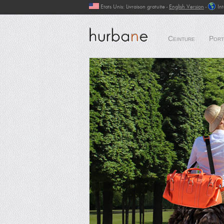
Etats Unis: Livraison gratuite -
English Version
-
In
Ceinture
Port