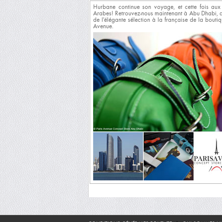
Hurbane continue son voyage, et cette fois aux
Arabes! Retrouvez-nous maintenant à Abu Dhabi, 
de l'élégante sélection à la française de la boutiq
Avenue.
Messieurs, renouvelez votre vestiaire en profitan
soldes d'hiver