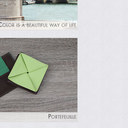
Color is a beautiful way of life
Portefeuille