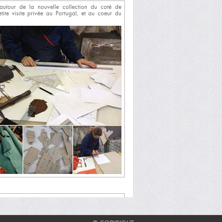
n autour de la nouvelle collection du coté de
 Petite visite privée au Portugal, et au coeur du
couvert par the Chemistry Magazine lors d'une
 Garçonnière (Parsi IIe).