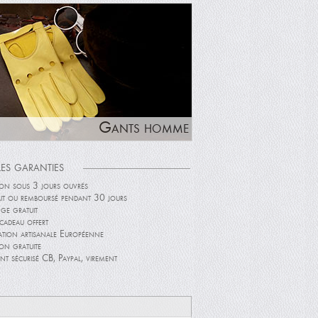
Gants homme
Les garanties
son sous 3 jours ouvrés
ait ou remboursé pendant 30 jours
ge gratuit
cadeau offert
ation artisanale Européenne
son gratuite
nt sécurisé CB, Paypal, virement