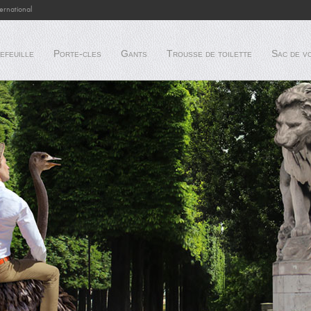
ternational
efeuille
Porte-cles
Gants
Trousse de toilette
Sac de v