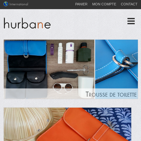
PANIER
MON COMPTE
CONTACT
International
Trousse de toilette