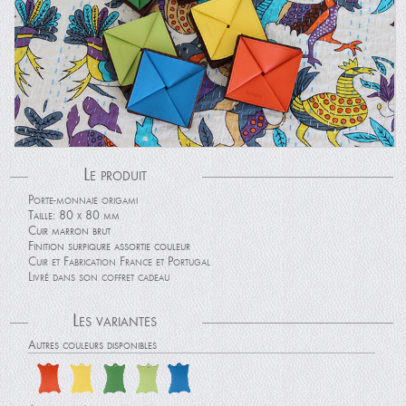
Le produit
Porte-monnaie origami
Taille: 80 x 80 mm
Cuir marron brut
Finition surpiqure assortie couleur
Cuir et Fabrication France et Portugal
Livré dans son coffret cadeau
Les variantes
Autres couleurs disponibles