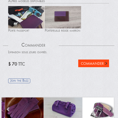
Autres modèles disponibles
Porte passeport
Portefeuille rigide marron
Commander
Livraison sous jours ouvrés.
Portefeuille rigide noir
Porte cartes
$ 70
TTC
Join the Buzz
Portefeuille à rabats
Portefeuille à rabats noir
marron