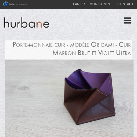
PANIER
MON COMPTE
CONTACT
International
Porte-monnaie cuir - modèle Origami - Cuir
Marron Brut et Violet Ultra