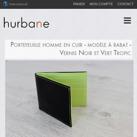
PANIER
MON COMPTE
CONTACT
International
Portefeuille homme en cuir - modèle à rabat -
Vernis Noir et Vert Tropic