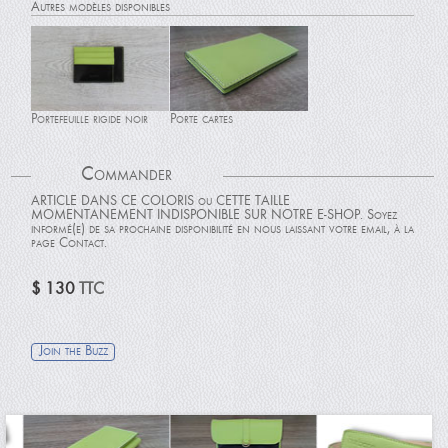
Autres modèles disponibles
Portefeuille rigide noir
Porte cartes
Commander
ARTICLE DANS CE COLORIS ou CETTE TAILLE
MOMENTANEMENT INDISPONIBLE SUR NOTRE E-SHOP. Soyez
informé(e) de sa prochaine disponibilité en nous laissant votre email, à la
Portefeuille à rabats
Porte monnaie Origami
page Contact.
marron
$ 130
TTC
Portefeuille rigide marron
Porte passeport
Join the Buzz